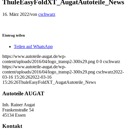
ThuleEasyFoldXT_AugatAutoteile_News
16. März 2022
/
von
cschwarz
Eintrag teilen
Teilen auf WhatsApp
https://www.autoteile-augat.de/wp-
content/uploads/2016/04/logo_transp2-300x29.png
0
0
cschwarz
https://www.autoteile-augat.de/wp-
content/uploads/2016/04/logo_transp2-300x29.png
cschwarz
2022-
03-16 15:26:26
2022-03-16
15:26:26
ThuleEasyFoldXT_AugatAutoteile_News
Autoteile AUGAT
Inh. Rainer Augat
Frankenstraße 54
45134 Essen
Kontakt